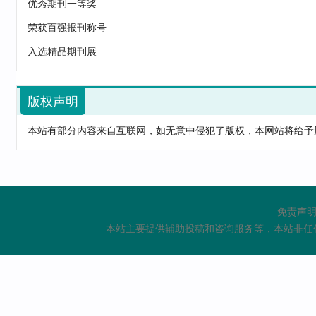
优秀期刊一等奖
ZD824-1509101 赵英泽
荣获百强报刊称号
ZD451-0124534 彭沫溱
入选精品期刊展
ZD471-3656543 苏琳 李振
ZD421-4578634 汪红莲
版权声明
ZD626-6742387 彭沫溱
本站有部分内容来自互联网，如无意中侵犯了版权，本网站将给予删除等相关
ZD522-8990910 朱刚
ZD824-1509101 刘吉荣
GD273-0809101 朱社员
免责声明
ZD221-5651387 李莉 赵华
本站主要提供辅助投稿和咨询服务等，本站非任
GD234-4563133 王智超
GD251-0834534 曹棋珺
ZD214-0809456 和丽秀
ZD261-0824534 王鹏星