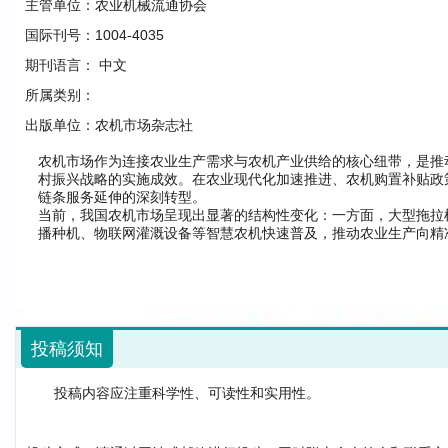
主管单位：
农业机械流通协会
国际刊号：
1004-4035
期刊语言：
中文
所属类别：
出版单位：
农机市场杂志社
农机市场作为连接农业生产需求与农机产业供给的核心纽带，是推
村振兴战略的实施成效。在农业现代化加速推进、农机购置补贴政
链条服务延伸的深刻转型。
当前，我国农机市场呈现出显著的结构性变化：一方面，大型拖拉
播种机、物联网灌溉设备等智慧农机快速普及，推动农业生产向精
分领域寻求差异化发展，市场对产品质量、售后服务、金融支持的要
为农机生产企业、经销商、农机合作社、种植大户、农业科研机构
趋势，深度解读国家关于农机购置补贴、农机报废更新、农机装备产
等，为市场主体把握政策红利、合规经营提供精准指引。同时，立
促进农业增效、农民增收中的实践成果，为推动我国农业机械化向
投稿须知
投稿内容应注重科学性、可读性和实用性。